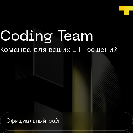
Coding Team
Команда для ваших IT-решений
Telegram
Вконтакте
VC.ru
TenChat
YouTube
RuTube
Официальный сайт