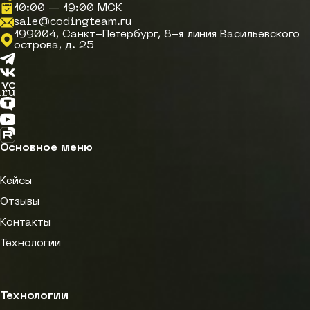
10:00 — 19:00 МСК
sale@codingteam.ru
199004, Санкт-Петербург, 8-я линия Васильевского
острова, д. 25
Telegram
Вконтакте
VC.ru
TenChat
YouTube
RuTube
Основное меню
Кейсы
Отзывы
Контакты
Технологии
Технологии