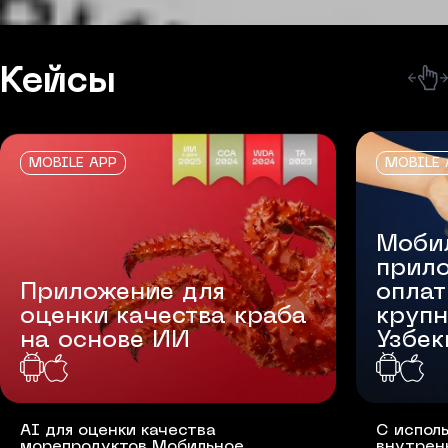
Кейсы
MOBILE APP
MOBILE 
Моби
прил
Приложение для
оплат
оценки качества краба
крупн
на основе ИИ
Узбек
AI для оценки качества
С испол
морепродуктов Мобильное
внутрен