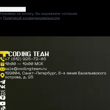
Отправить
Нажимая на кнопку, Вы выражаете согласие
с
Политикой конфиденциальности
+7 (812) 925-72-05
10:00 — 19:00 МСК
sale@codingteam.ru
199004, Санкт-Петербург, 8-я линия Васильевского
острова, д. 25
Telegram
Вконтакте
VC.ru
TenChat
YouTube
RuTube