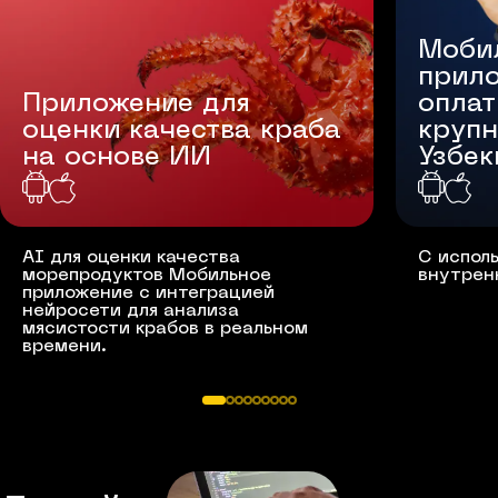
Моби
прил
Приложение для
оплат
оценки качества краба
крупн
на основе ИИ
Узбек
AI для оценки качества
С испол
морепродуктов Мобильное
внутрен
приложение с интеграцией
нейросети для анализа
мясистости крабов в реальном
времени.