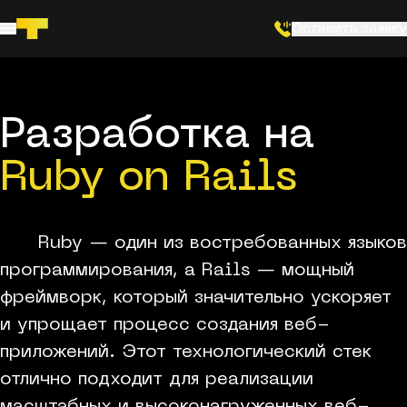
Шапка сайта
Оставить заявку
Разработка мобильных приложений
Аутсорсинг разработчиков
Разработка AI
Разработка на
Технологии
Кейсы
Отзывы
Ruby on Rails
О нас
Контакты
Ruby — один из востребованных языков
программирования, а Rails — мощный
фреймворк, который значительно ускоряет
и упрощает процесс создания веб-
приложений. Этот технологический стек
отлично подходит для реализации