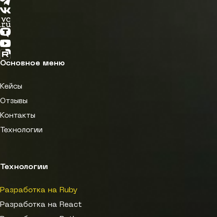
Вконтакте
VC.ru
TenChat
YouTube
RuTube
Основное меню
Кейсы
Отзывы
Контакты
Технологии
Технологии
Разработка на Ruby
Разработка на React