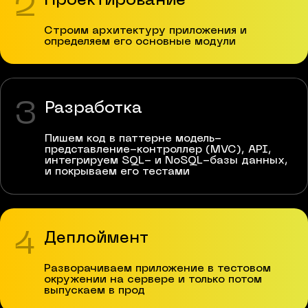
2
Проектирование
Строим архитектуру приложения и
определяем его основные модули
3
Разработка
Пишем код в паттерне модель-
представление-контроллер (MVC), API,
интегрируем SQL- и NoSQL-базы данных,
и покрываем его тестами
4
Деплоймент
Разворачиваем приложение в тестовом
окружении на сервере и только потом
выпускаем в прод