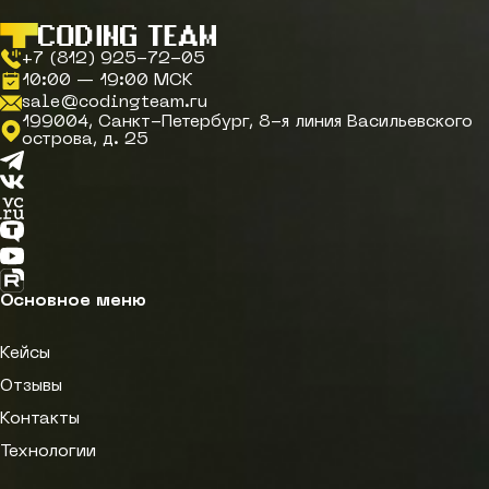
+7 (812) 925-72-05
10:00 — 19:00 МСК
sale@codingteam.ru
199004, Санкт-Петербург, 8-я линия Васильевского
острова, д. 25
Telegram
Вконтакте
VC.ru
TenChat
YouTube
RuTube
Основное меню
Кейсы
Отзывы
Контакты
Технологии